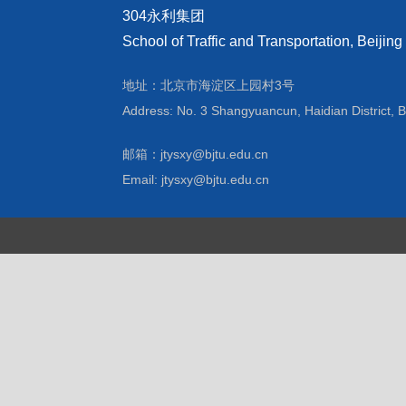
304永利集团
School of Traffic and Transportation, Beijing
地址：北京市海淀区上园村3号
Address: No. 3 Shangyuancun, Haidian District, B
邮箱：jtysxy@bjtu.edu.cn
Email: jtysxy@bjtu.edu.cn