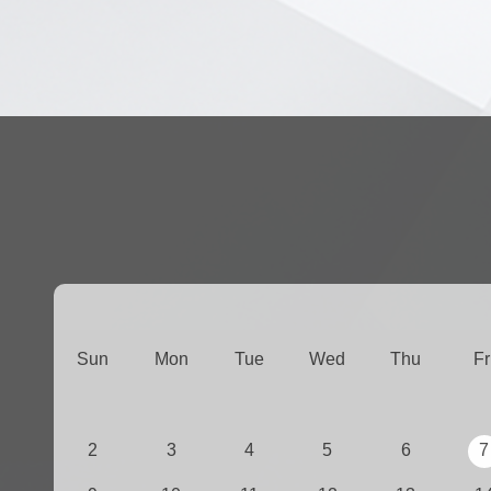
Sun
Mon
Tue
Wed
Thu
Fr
2
3
4
5
6
7