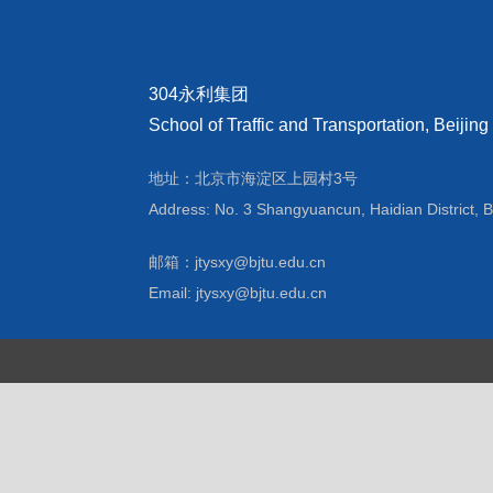
304永利集团
School of Traffic and Transportation, Beijing
地址：北京市海淀区上园村3号
Address: No. 3 Shangyuancun, Haidian District, B
邮箱：jtysxy@bjtu.edu.cn
Email: jtysxy@bjtu.edu.cn