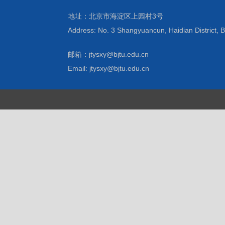
地址：北京市海淀区上园村3号
Address: No. 3 Shangyuancun, Haidian District, B
邮箱：jtysxy@bjtu.edu.cn
Email: jtysxy@bjtu.edu.cn