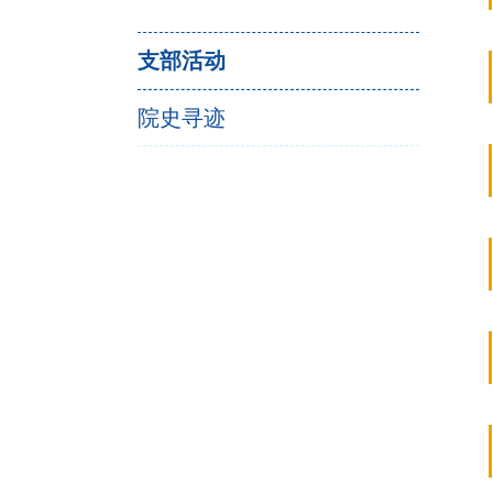
支部活动
院史寻迹