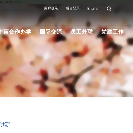
ial Platform
用户登录
后台登录
English
中荷合作办学
国际交流
员工外联
党建工作
坛”