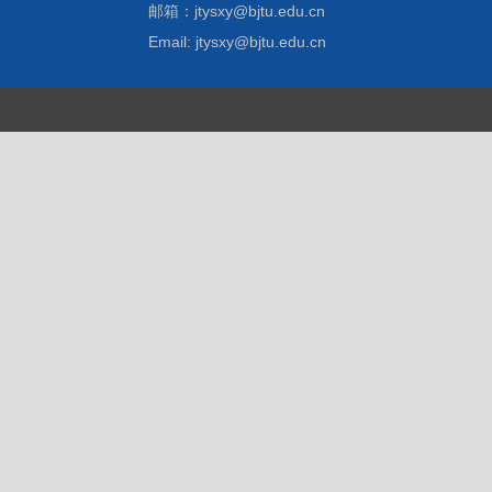
邮箱：jtysxy@bjtu.edu.cn
Email: jtysxy@bjtu.edu.cn