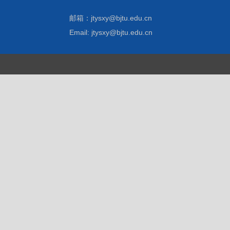
邮箱：jtysxy@bjtu.edu.cn
Email: jtysxy@bjtu.edu.cn