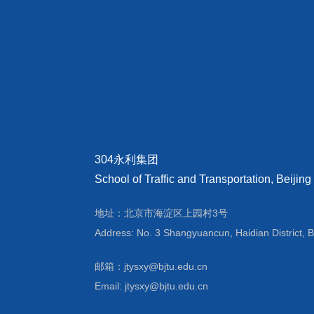
304永利集团
School of Traffic and Transportation, Beijing
地址：北京市海淀区上园村3号
Address: No. 3 Shangyuancun, Haidian District, B
邮箱：jtysxy@bjtu.edu.cn
Email: jtysxy@bjtu.edu.cn