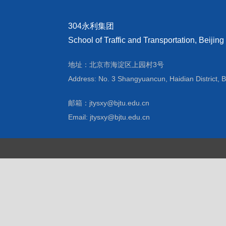
304永利集团
School of Traffic and Transportation, Beijing
地址：北京市海淀区上园村3号
Address: No. 3 Shangyuancun, Haidian District, B
邮箱：jtysxy@bjtu.edu.cn
Email: jtysxy@bjtu.edu.cn