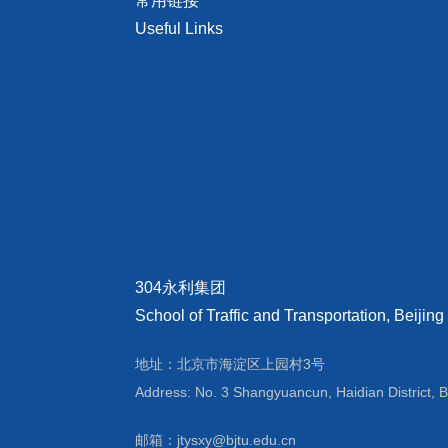
常用链接
Useful Links
304永利集团
School of Traffic and Transportation, Beijing
地址：北京市海淀区上园村3号
Address: No. 3 Shangyuancun, Haidian District, B
邮箱：jtysxy@bjtu.edu.cn