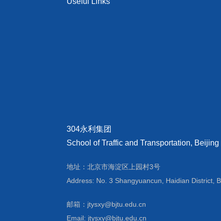
Useful Links
304永利集团
School of Traffic and Transportation, Beijing
地址：北京市海淀区上园村3号
Address: No. 3 Shangyuancun, Haidian District, B
邮箱：jtysxy@bjtu.edu.cn
Email: jtysxy@bjtu.edu.cn