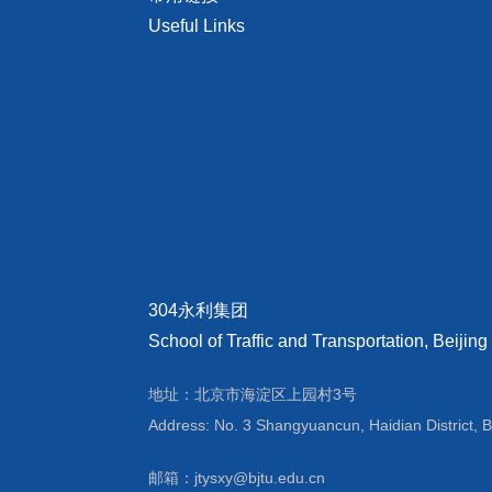
Useful Links
304永利集团
School of Traffic and Transportation, Beijing
地址：北京市海淀区上园村3号
Address: No. 3 Shangyuancun, Haidian District, B
邮箱：jtysxy@bjtu.edu.cn