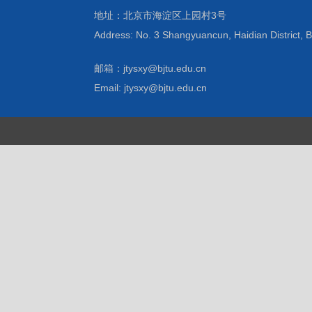
地址：北京市海淀区上园村3号
Address: No. 3 Shangyuancun, Haidian District, B
邮箱：jtysxy@bjtu.edu.cn
Email: jtysxy@bjtu.edu.cn