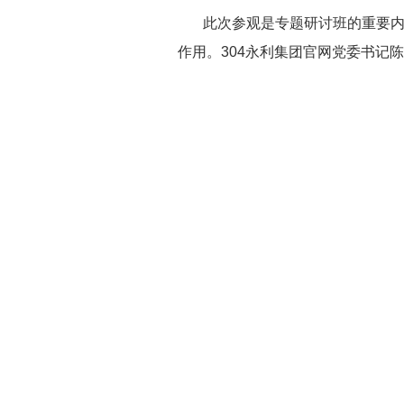
此次参观是专题研讨班的重要内容
作用。304永利集团官网党委书