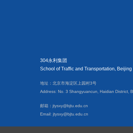
304永利集团
School of Traffic and Transportation, Beijing
地址：北京市海淀区上园村3号
Address: No. 3 Shangyuancun, Haidian District, B
邮箱：jtysxy@bjtu.edu.cn
Email: jtysxy@bjtu.edu.cn