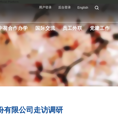
ial Platform
用户登录
后台登录
English
中荷合作办学
国际交流
员工外联
党建工作
股份有限公司走访调研