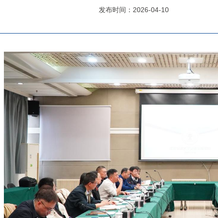
发布时间：2026-04-10