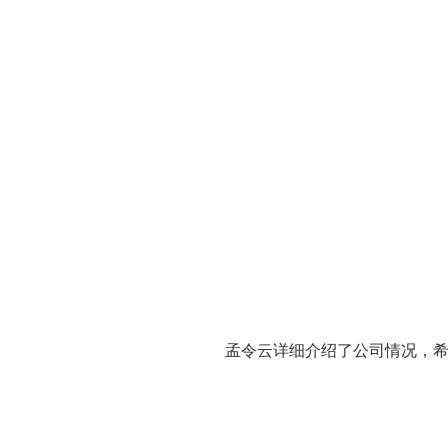
孟令云详细介绍了公司情况，希望