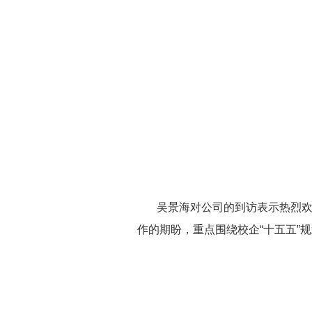
吴景海对公司的到访表示热烈欢迎
作的期盼，重点围绕校企“十五五”