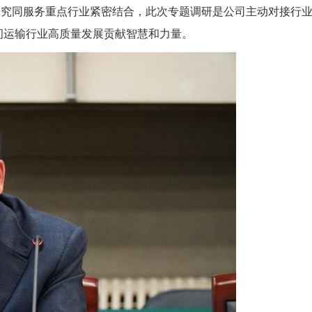
究同服务重点行业紧密结合，此次专题调研是公司主动对接行业
间运输行业高质量发展贡献智慧和力量。