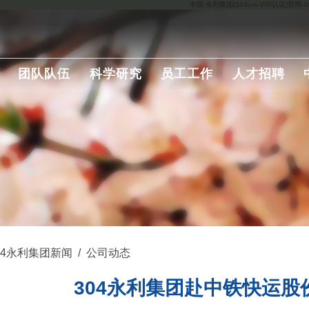
中国·永利集团(304am-VIP认证)官网-Offic
团队队伍
科学研究
员工工作
人才招聘
04永利集团新闻
/
公司动态
304永利集团赴中铁快运