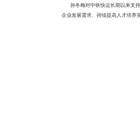
孙冬梅对中铁快运长期以来支持公
企业发展需求、持续提高人才培养