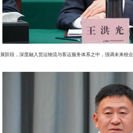
阶段，深度融入货运物流与客运服务体系之中，强调未来校企