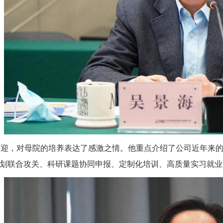
，对母院的培养表达了感激之情。他重点介绍了公司近年来的
规划联合攻关、科研课题协同申报、定制化培训、高质量实习就