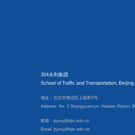
304永利集团
School of Traffic and Transportation, Beijing
地址：北京市海淀区上园村3号
Address: No. 3 Shangyuancun, Haidian District, B
邮箱：jtysxy@bjtu.edu.cn
Email: jtysxy@bjtu.edu.cn