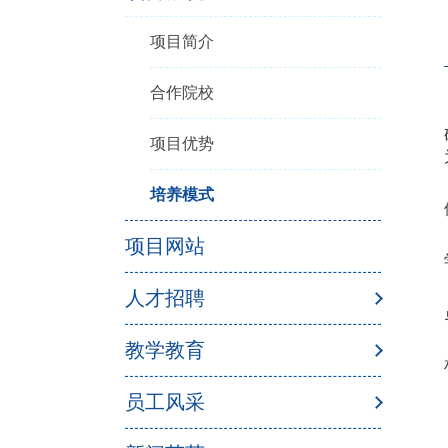
项目简介
合作院校
项目优势
培养模式
项目网站
人才招聘
教学教育
员工风采