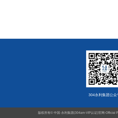
304永利集团公众
版权所有© 中国·永利集团(304am-VIP认证)官网-Official Pl