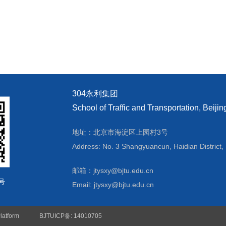
304永利集团
School of Traffic and Transportation, Beijin
地址：北京市海淀区上园村3号
Address: No. 3 Shangyuancun, Haidian District, 
邮箱：jtysxy@bjtu.edu.cn
号
Email: jtysxy@bjtu.edu.cn
atform
BJTUICP备: 14010705