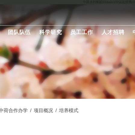
中国·永利集团(304am-VIP认证)官网-Offic
团队队伍
科学研究
员工工作
人才招聘
中荷合作办学
/
项目概况
/
培养模式