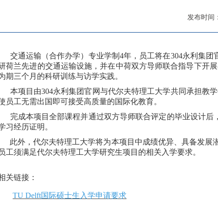
发布时间：2
交通运输（合作办学）专业学制4年，员工将在304永利集团
研荷兰先进的交通运输设施，并在中荷双方导师联合指导下开展
为期三个月的科研训练与访学实践。
本项目由304永利集团官网与代尔夫特理工大学共同承担教学
使员工无需出国即可接受高质量的国际化教育。
完成本项目全部课程并通过双方导师联合评定的毕业设计后，员
学习经历证明。
此外，代尔夫特理工大学将为本项目中成绩优异、具备发展潜力
员工须满足代尔夫特理工大学研究生项目的相关入学要求。
相关链接：
TU Delft国际硕士生入学申请要求