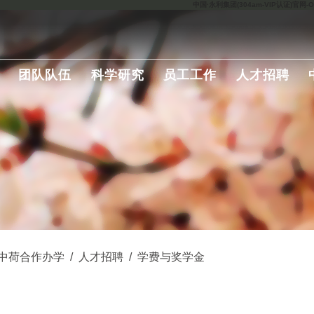
中国·永利集团(304am-VIP认证)官网-Offic
团队队伍
科学研究
员工工作
人才招聘
中荷合作办学
/
人才招聘
/
学费与奖学金