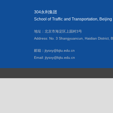
304永利集团
School of Traffic and Transportation, Beijing
地址：北京市海淀区上园村3号
Address: No. 3 Shangyuancun, Haidian District, B
邮箱：jtysxy@bjtu.edu.cn
Email: jtysxy@bjtu.edu.cn