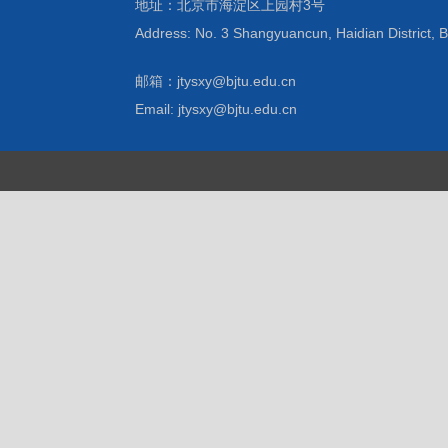
地址：北京市海淀区上园村3号
Address: No. 3 Shangyuancun, Haidian District, B
邮箱：jtysxy@bjtu.edu.cn
Email: jtysxy@bjtu.edu.cn