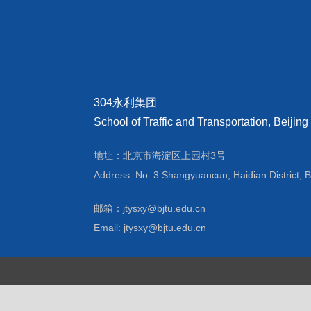
304永利集团
School of Traffic and Transportation, Beijing
地址：北京市海淀区上园村3号
Address: No. 3 Shangyuancun, Haidian District, B
邮箱：jtysxy@bjtu.edu.cn
Email: jtysxy@bjtu.edu.cn