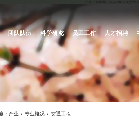
中国·永利集团(304am-VIP认证)官网-Offic
团队队伍
科学研究
员工工作
人才招聘
旗下产业
/
专业概况
/
交通工程