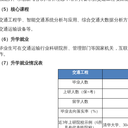
（
5
）核心
课程
交通工程学、智能交通系统分析与应用、综合交通大数据分析方
交通运输设备等。
（
6
）升学就业
毕业生可在交通运输行业科研院所、管理部门等国家机关，互联
作。
（
7
）升学
就业情况表
交通工程
毕业人
数
上研人
数（保+考）
留学人
数
毕业去向落实率
（%）
近3年上研院校示例（6所
清华大学、3
具有代表性院校）