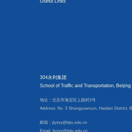
Useful Links
304永利集团
School of Traffic and Transportation, Beijing
地址：北京市海淀区上园村3号
Address: No. 3 Shangyuancun, Haidian District, B
邮箱：jtysxy@bjtu.edu.cn
Email: jtysxy@bjtu.edu.cn