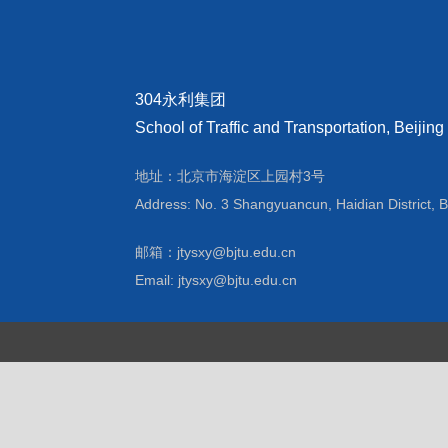
304永利集团
School of Traffic and Transportation, Beijing
地址：北京市海淀区上园村3号
Address: No. 3 Shangyuancun, Haidian District, B
邮箱：jtysxy@bjtu.edu.cn
Email: jtysxy@bjtu.edu.cn