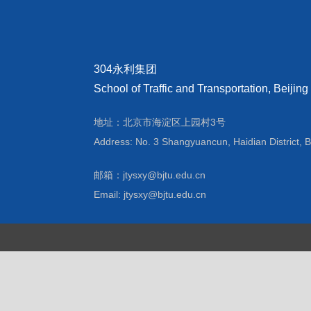
304永利集团
School of Traffic and Transportation, Beijing
地址：北京市海淀区上园村3号
Address: No. 3 Shangyuancun, Haidian District, B
邮箱：jtysxy@bjtu.edu.cn
Email: jtysxy@bjtu.edu.cn