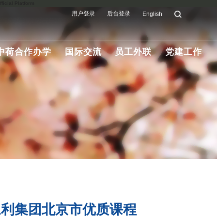
ial Platform
用户登录
后台登录
English
中荷合作办学
国际交流
员工外联
党建工作
4永利集团北京市优质课程