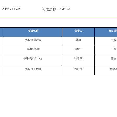
021-11-25
阅读次数：14924
项目名称
负责人
项目类
铁路货物运输
韩梅
一般
运输组织学
何世伟
一般
管理运筹学（
A
）
张星臣
重点
铁路行车组织
何世伟
专业