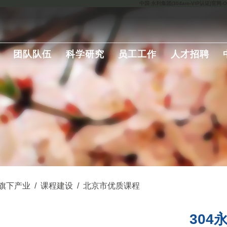
中国·永利集团(304am-VIP认证)官网-Offic
团队队伍
科学研究
员工工作
人才招聘
旗下产业
/
课程建设
/
北京市优质课程
30