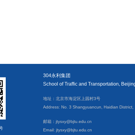
304永利集团
School of Traffic and Transportation, Beijin
地址：北京市海淀区上园村3号
Address: No. 3 Shangyuancun, Haidian District, 
邮箱：jtysxy@bjtu.edu.cn
号
Email: jtysxy@bjtu.edu.cn