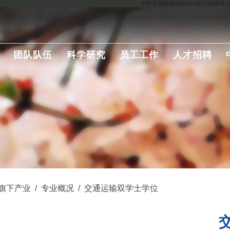
中国·永利集团(304am-VIP认证)官网-Offic
团队队伍
科学研究
员工工作
人才招聘
旗下产业
/
专业概况
/
交通运输双学士学位